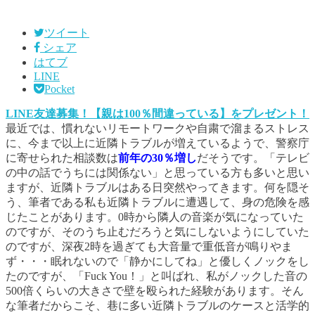
ツイート
シェア
はてブ
LINE
Pocket
LINE友達募集！【親は100％間違っている】をプレゼント！
最近では、慣れないリモートワークや自粛で溜まるストレス
に、今まで以上に近隣トラブルが増えているようで、警察庁
に寄せられた相談数は
前年の30％増し
だそうです。「テレビ
の中の話でうちには関係ない」と思っている方も多いと思い
ますが、近隣トラブルはある日突然やってきます。何を隠そ
う、筆者である私も近隣トラブルに遭遇して、身の危険を感
じたことがあります。0時から隣人の音楽が気になっていた
のですが、そのうち止むだろうと気にしないようにしていた
のですが、深夜2時を過ぎても大音量で重低音が鳴りやま
ず・・・眠れないので「静かにしてね」と優しくノックをし
たのですが、「Fuck You！」と叫ばれ、私がノックした音の
500倍くらいの大きさで壁を殴られた経験があります。そん
な筆者だからこそ、巷に多い近隣トラブルのケースと活学的