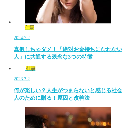
仕事
2024.7.2
真似しちゃダメ！「絶対お金持ちになれない
人」に共通する残念な3つの特徴
仕事
2023.3.2
何が楽しい？人生がつまらないと感じる社会
人のために贈る！原因と改善法