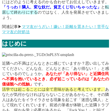
にはどのように考えるのかも合わせてお伝えしていきます。
「うっわ！隣人、変な奴だ。貧乏くじ引いちゃったな」
と
転
居して終わりにする
のではなく、人生を発展させていきまし
ょう。
関連記事▶
ママ友がうざい！嫌い！距離を置きたい！苦手な
ママ友の対処法
はじめに
近隣への不満はどんなときに感じていますか？思い出してみ
てください。どんな点、どんなときに「あり得ない！」と感
じているのでしょうか。
あなたが「あり得ない」と近隣住民
へ不満を抱いているとき、必ず起こっているのは「あなたの
価値観への抵触」
です。
活学では起こることには全て意味があると考えています。
あ
なたが気付かなければならないことがあるからこそ、その隣
人はあなたをイライラさせる現象を起こす「迷惑な隣人」と
して現れてくれています。前述の筆者が体験した近隣トラブ
ルも、何かを学ぶ必要があるから、「Fuck You！」と叫ば