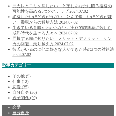
元カレとヨリを戻したい！と望むあなたに贈る復縁の
可能性を高める5つのステップ
2024.07.02
絶縁したいほど親がうざい。死んで欲しいほど親が嫌
い。毒親からの解放方法
2024.07.02
生きている意味がわからない。実存的虚無感に苦しむ
成熟時代を生きる人々へ
2024.07.02
同棲する前に知りたい！メリット・デメリット、ケン
カの回避、乗り越え方
2024.07.02
彼氏がいるのに他に好きな人ができた時の3つの対処法
2024.07.02
記事カテゴリー
その他
(5)
仕事
(12)
恋愛
(35)
自分自身
(30)
親子関係
(20)
恋愛
自分自身