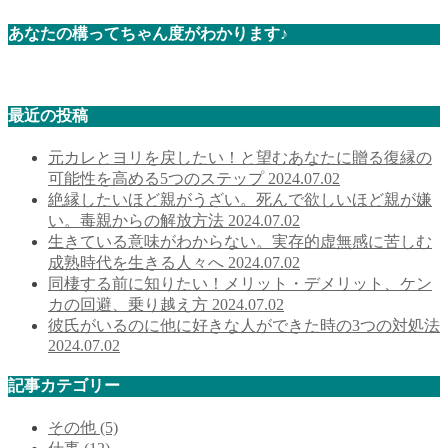
あなたの構ってちゃん度がわかります♪
最近の投稿
元カレとヨリを戻したい！と望むあなたに贈る復縁の
可能性を高める5つのステップ
2024.07.02
絶縁したいほど親がうざい。死んで欲しいほど親が嫌
い。毒親からの解放方法
2024.07.02
生きている意味がわからない。実存的虚無感に苦しむ
成熟時代を生きる人々へ
2024.07.02
同棲する前に知りたい！メリット・デメリット、ケン
カの回避、乗り越え方
2024.07.02
彼氏がいるのに他に好きな人ができた時の3つの対処法
2024.07.02
記事カテゴリー
その他
(5)