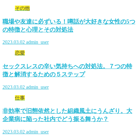
その他
職場や友達に必ずいる！噂話が大好きな女性の5つ
の特徴と心理とその対処法
2023.03.02
admin_user
恋愛
セックスレスの辛い気持ちへの対処法。７つの特
徴と解消するための５ステップ
2023.03.02
admin_user
仕事
非効率で旧態依然とした組織風土にうんざり。大
企業病に陥った社内でどう振る舞うか？
2023.03.02
admin_user