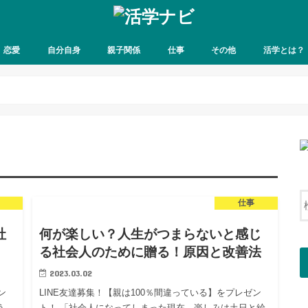
恋愛
自分自身
親子関係
仕事
その他
活学とは？
仕事
社
何が楽しい？人生がつまらないと感じ
る社会人のために贈る！原因と改善法
2023.03.02
ン
LINE友達募集！【親は100％間違っている】をプレゼン
う
ト！ 「社会人になってしまった現在、楽しみは土日と給