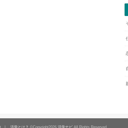
他
活学とは？
©Copyright2026
活学ナビ
.All Rights Reserved.