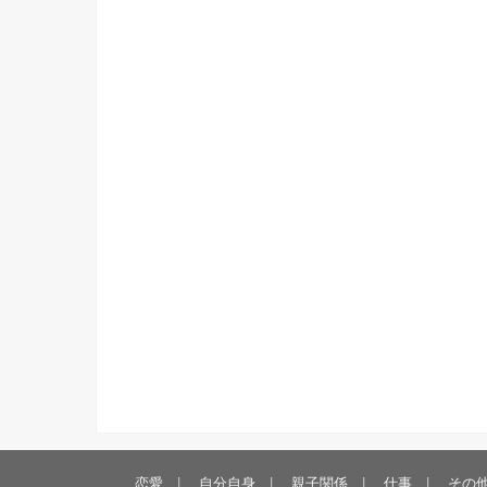
恋愛
自分自身
親子関係
仕事
その