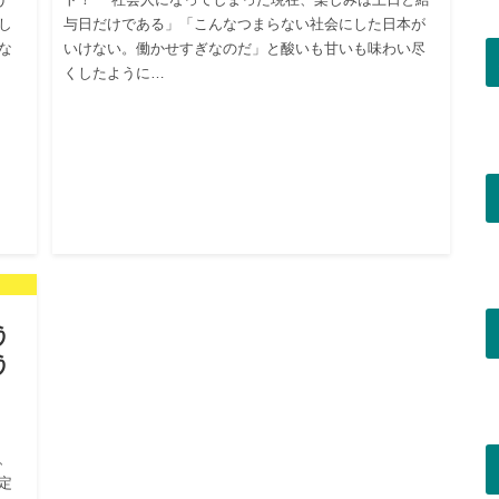
し
与日だけである」「こんなつまらない社会にした日本が
な
いけない。働かせすぎなのだ」と酸いも甘いも味わい尽
くしたように…
う
う
、
定