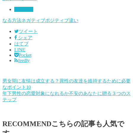
自分自身
なる方法
ネガティブ
ポジティブ
違い
ツイート
シェア
はてブ
LINE
Pocket
feedly
男女間に友情は成立する？異性の友達を維持するために必要
なポイント10
年下男性の恋愛対象になれるか不安のあなたに贈る３つのス
テップ
RECOMMEND
こちらの記事も人気で