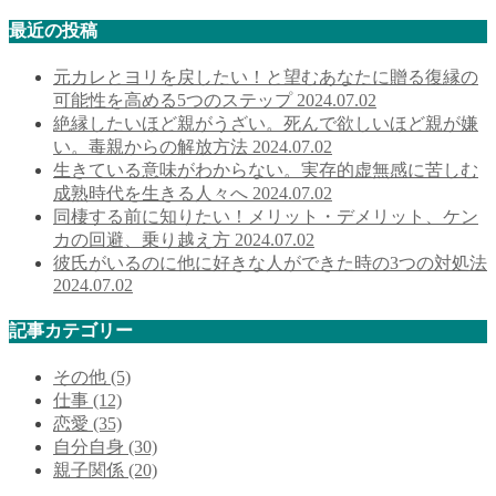
最近の投稿
元カレとヨリを戻したい！と望むあなたに贈る復縁の
可能性を高める5つのステップ
2024.07.02
絶縁したいほど親がうざい。死んで欲しいほど親が嫌
い。毒親からの解放方法
2024.07.02
生きている意味がわからない。実存的虚無感に苦しむ
成熟時代を生きる人々へ
2024.07.02
同棲する前に知りたい！メリット・デメリット、ケン
カの回避、乗り越え方
2024.07.02
彼氏がいるのに他に好きな人ができた時の3つの対処法
2024.07.02
記事カテゴリー
その他
(5)
仕事
(12)
恋愛
(35)
自分自身
(30)
親子関係
(20)