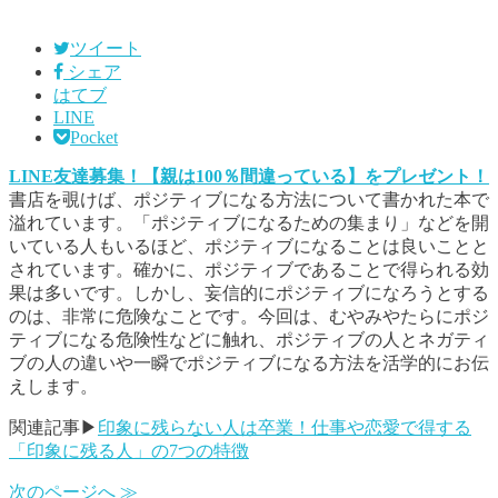
ツイート
シェア
はてブ
LINE
Pocket
LINE友達募集！【親は100％間違っている】をプレゼント！
書店を覗けば、ポジティブになる方法について書かれた本で
溢れています。「ポジティブになるための集まり」などを開
いている人もいるほど、ポジティブになることは良いことと
されています。確かに、ポジティブであることで得られる効
果は多いです。しかし、妄信的にポジティブになろうとする
のは、非常に危険なことです。今回は、むやみやたらにポジ
ティブになる危険性などに触れ、ポジティブの人とネガティ
ブの人の違いや一瞬でポジティブになる方法を活学的にお伝
えします。
関連記事▶
印象に残らない人は卒業！仕事や恋愛で得する
「印象に残る人」の7つの特徴
次のページへ ≫