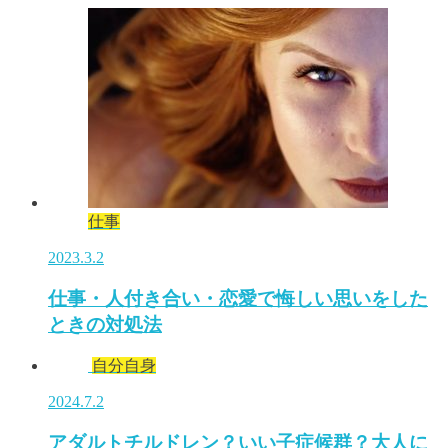
仕事
2023.3.2
仕事・人付き合い・恋愛で悔しい思いをした
ときの対処法
自分自身
2024.7.2
アダルトチルドレン？いい子症候群？大人に